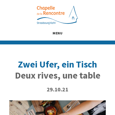
Passer
Passer
Passer
au
à
au
contenu
la
pied
principal
barre
de
latérale
page
MENU
principale
Zwei Ufer, ein Tisch
Deux rives, une table
29.10.21