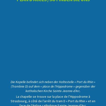
Die Kapelle befindet sich neben der Haltestelle « Port du Rhin »
(Tramlinie D) auf dem « place de l’Hippodrome » gegenüber der
katholischen Kirche Sainte-Jeanne-d’Arc.
La chapelle se trouve sur la place de l’Hippodrome à
Strasbourg, à côté de l’arrêt du tram D « Port du Rhin » et en
face de l’église catholique Sainte-Jeanne-d’Arc.