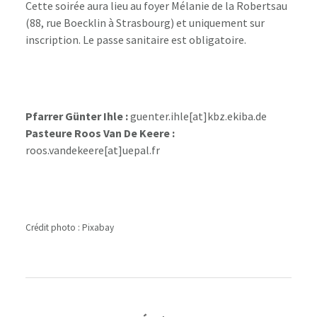
Cette soirée aura lieu au foyer Mélanie de la Robertsau
(88, rue Boecklin à Strasbourg) et uniquement sur
inscription. Le passe sanitaire est obligatoire.
Pfarrer Günter Ihle :
guenter.ihle[at]kbz.ekiba.de
Pasteure Roos Van De Keere :
roos.vandekeere[at]uepal.fr
Crédit photo : Pixabay