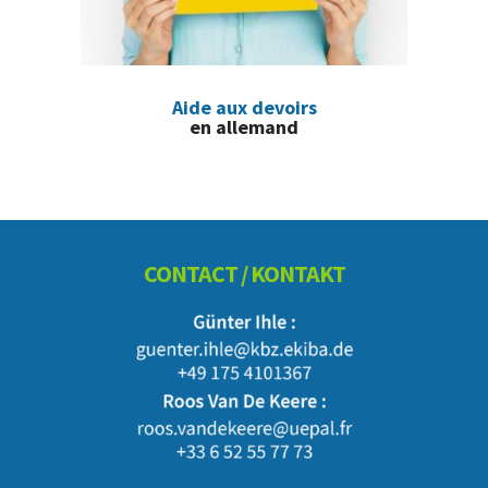
Aide aux devoirs
en allemand
Footer
CONTACT / KONTAKT