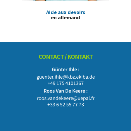
Aide aux devoirs
en allemand
Footer
CONTACT / KONTAKT