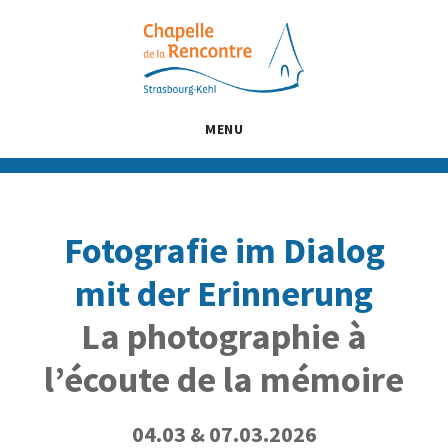
Passer
Passer
Passer
au
à
au
contenu
la
pied
principal
barre
de
latérale
page
MENU
principale
Fotografie im Dialog
mit der Erinnerung
La photographie à
l’écoute de la mémoire
04.03 & 07.03.2026