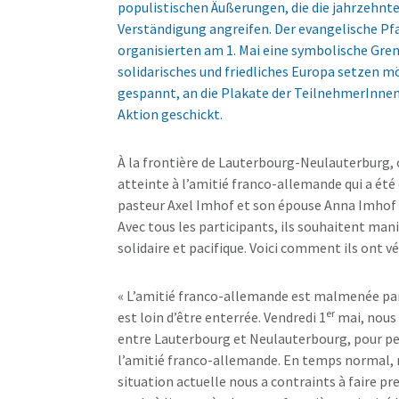
populistischen Äußerungen, die die jahrzehnt
Verständigung angreifen. Der evangelische Pf
organisierten am 1. Mai eine symbolische Grenz
solidarisches und friedliches Europa setzen 
gespannt, an die Plakate der TeilnehmerInnen
Aktion geschickt.
À la frontière de Lauterbourg-Neulauterburg
atteinte à l’amitié franco-allemande qui a été
pasteur Axel Imhof et son épouse Anna Imhof o
Avec tous les participants, ils souhaitent ma
solidaire et pacifique. Voici comment ils ont vé
« L’amitié franco-allemande est malmenée par l
er
est loin d’être enterrée. Vendredi 1
mai, nous 
entre Lauterbourg et Neulauterbourg, pour p
l’amitié franco-allemande. En temps normal, 
situation actuelle nous a contraints à faire pr