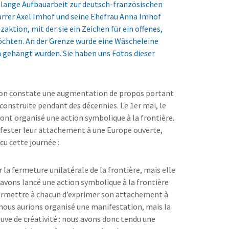
elange Aufbauarbeit zur deutsch-französischen
arrer Axel Imhof und seine Ehefrau Anna Imhof
aktion, mit der sie ein Zeichen für ein offenes,
möchten. An der Grenze wurde eine Wäscheleine
 gehängt wurden. Sie haben uns Fotos dieser
, on constate une augmentation de propos portant
 construite pendant des décennies. Le 1er mai, le
nt organisé une action symbolique à la frontière.
nifester leur attachement à une Europe ouverte,
cu cette journée :
a fermeture unilatérale de la frontière, mais elle
avons lancé une action symbolique à la frontière
ermettre à chacun d’exprimer son attachement à
nous aurions organisé une manifestation, mais la
euve de créativité : nous avons donc tendu une