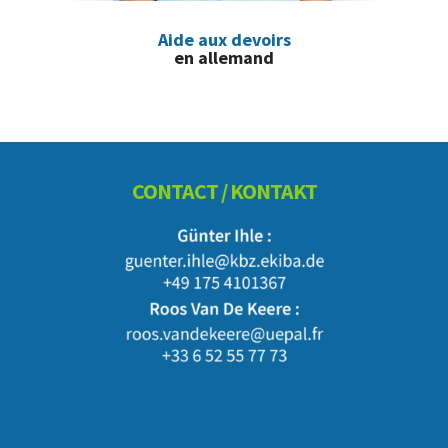
Aide aux devoirs
en allemand
Footer
CONTACT / KONTAKT