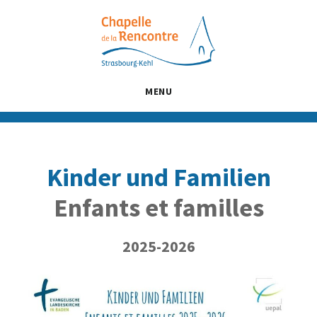
Passer
Passer
Passer
au
à
au
contenu
la
pied
principal
barre
de
latérale
page
MENU
principale
Kinder und Familien
Enfants et familles
2025-2026