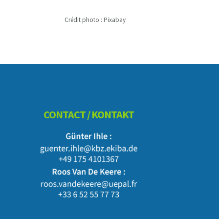
Crédit photo : Pixabay
Footer
CONTACT / KONTAKT