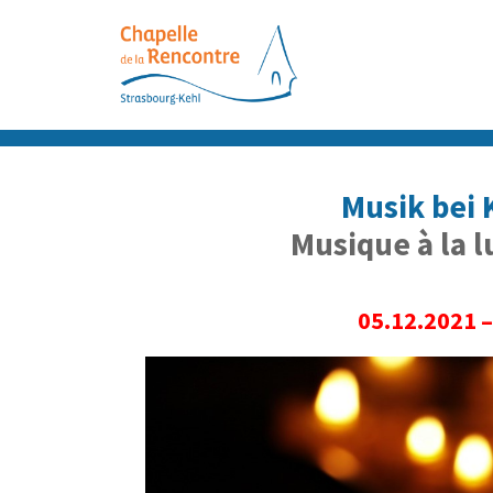
Passer
Passer
Passer
au
à
au
contenu
la
pied
principal
barre
de
latérale
page
principale
Musik bei
Musique à la 
05.12.2021 –