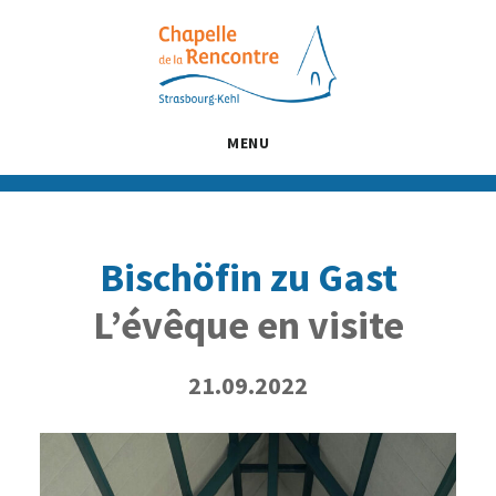
Passer
Passer
Passer
au
à
au
contenu
la
pied
principal
barre
de
latérale
page
MENU
principale
Bischöfin zu Gast
L’évêque en visite
21.09.2022