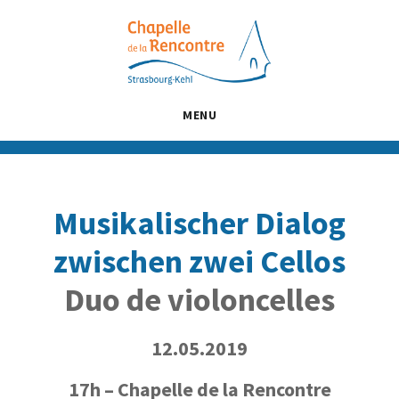
Passer
Passer
Passer
au
à
au
contenu
la
pied
principal
barre
de
latérale
page
MENU
principale
Musikalischer Dialog
zwischen zwei Cellos
Duo de violoncelles
12.05.2019
17h – Chapelle de la Rencontre