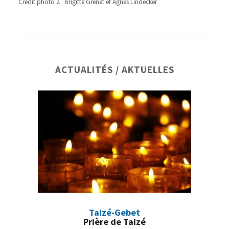
Crédit photo 2 : Brigitte Grenet et Agnes Lindecker
Barre
ACTUALITÉS / AKTUELLES
latérale
principale
Taizé-Gebet
Prière de Taizé