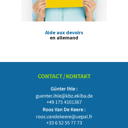
Aide aux devoirs
en allemand
Footer
CONTACT / KONTAKT