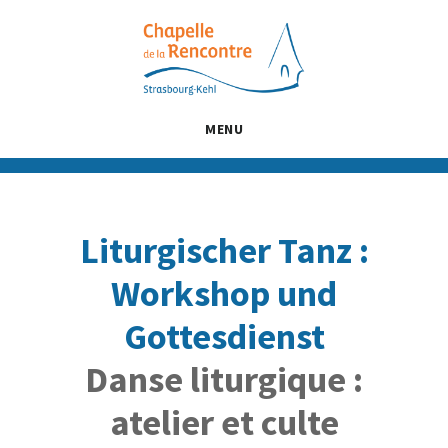
Passer
Passer
Passer
au
à
au
contenu
la
pied
principal
barre
de
latérale
page
MENU
principale
Liturgischer Tanz :
Workshop und
Gottesdienst
Danse liturgique :
atelier et culte