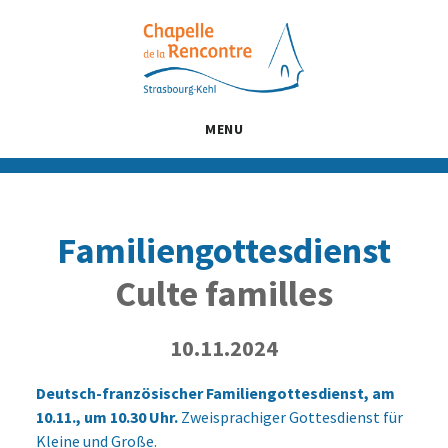
Passer
Passer
Passer
au
à
au
contenu
la
pied
principal
barre
de
latérale
page
MENU
principale
Familiengottesdienst
Culte familles
10.11.2024
Deutsch-französischer Familiengottesdienst, am
10.11., um 10.30 Uhr.
Zweisprachiger Gottesdienst für
Kleine und Große.