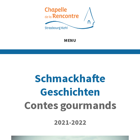
Passer
Passer
Passer
au
à
au
contenu
la
pied
principal
barre
de
latérale
page
MENU
principale
Schmackhafte
Geschichten
Contes gourmands
2021-2022