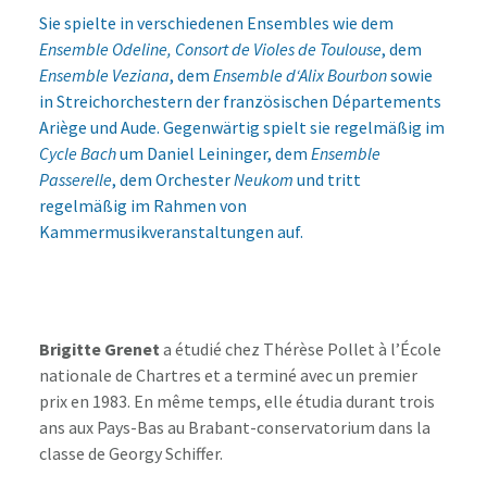
Sie spielte in verschiedenen Ensembles wie dem
Ensemble Odeline, Consort de Violes de Toulouse
, dem
Ensemble Veziana
, dem
Ensemble d‘Alix Bourbon
sowie
in Streichorchestern der französischen Départements
Ariège und Aude. Gegenwärtig spielt sie regelmäßig im
Cycle Bach
um Daniel Leininger, dem
Ensemble
Passerelle
, dem Orchester
Neukom
und tritt
regelmäßig im Rahmen von
Kammermusikveranstaltungen auf.
Brigitte Grenet
a étudié chez Thérèse Pollet à l’École
nationale de Chartres et a terminé avec un premier
prix en 1983. En même temps, elle étudia durant trois
ans aux Pays-Bas au Brabant-conservatorium dans la
classe de Georgy Schiffer.