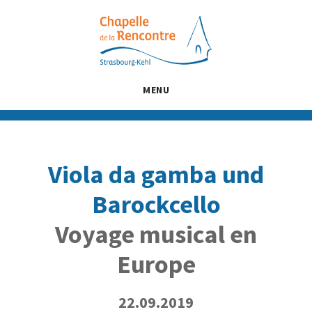
Passer
Passer
Passer
au
à
au
contenu
la
pied
principal
barre
de
latérale
page
MENU
principale
Viola da gamba und
Barockcello
Voyage musical en
Europe
22.09.2019