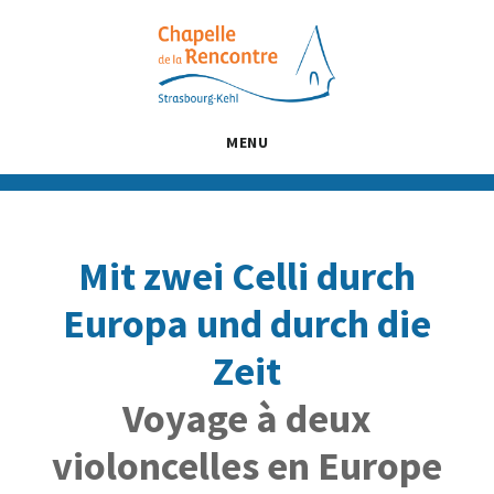
Passer
Passer
Passer
au
à
au
contenu
la
pied
principal
barre
de
latérale
page
MENU
principale
Mit zwei Celli durch
Europa und durch die
Zeit
Voyage à deux
violoncelles en Europe