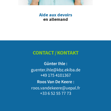
Aide aux devoirs
en allemand
Footer
CONTACT / KONTAKT