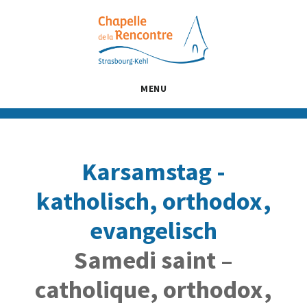
Passer
Passer
Passer
au
à
au
contenu
la
pied
principal
barre
de
latérale
page
MENU
principale
Karsamstag -
katholisch, orthodox,
evangelisch
Samedi saint –
catholique, orthodox,