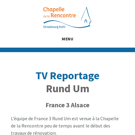
Passer
Passer
Passer
au
à
au
contenu
la
pied
principal
barre
de
latérale
page
MENU
principale
TV Reportage
Rund Um
France 3 Alsace
L’équipe de France 3 Rund Um est venue à la Chapelle
de la Rencontre peu de temps avant le début des
travaux de rénovation.