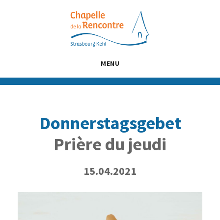
Passer
Passer
Passer
au
à
au
contenu
la
pied
principal
barre
de
latérale
page
MENU
principale
Donnerstagsgebet
Prière du jeudi
15.04.2021