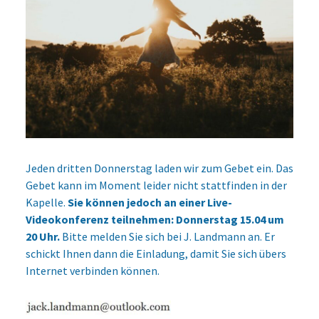
Jeden dritten Donnerstag laden wir zum Gebet ein. Das
Gebet kann im Moment leider nicht stattfinden in der
Kapelle.
Sie können jedoch an einer Live-
Videokonferenz teilnehmen: Donnerstag 15.04 um
20 Uhr.
Bitte melden Sie sich bei J. Landmann an. Er
schickt Ihnen dann die Einladung, damit Sie sich übers
Internet verbinden können.