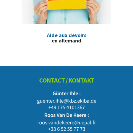
Aide aux devoirs
en allemand
Footer
CONTACT / KONTAKT