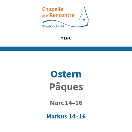
Passer
Passer
Passer
au
à
au
contenu
la
pied
principal
barre
de
latérale
page
MENU
principale
Ostern
Pâques
Marc 14–16
Markus 14–16