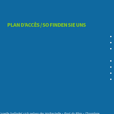
PLAN D’ACCÈS / SO FINDEN SIE UNS
Kapelle befindet sich neben der Haltestelle « Port du Rhin » (Tramlinie