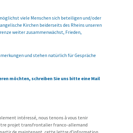
öglichst viele Menschen sich beteiligen und/oder
vangelische Kirchen beiderseits des Rheins unseren
r Grenze weiter zusammenwächst, Frieden,
nmerkungen und stehen natürlich für Gespräche
en möchten, schreiben Sie uns bitte eine Mail
plement intéressé, nous tenons à vous tenir
otre projet transfrontalier franco-allemand
à partir de maintenant, cette lettre d’information