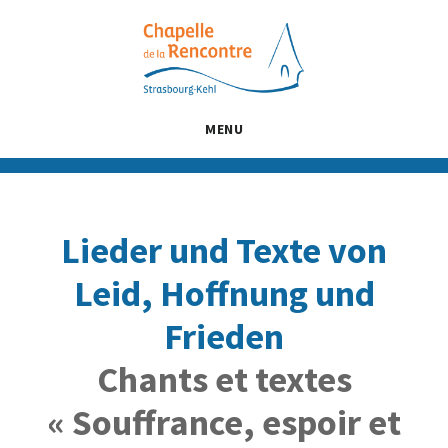
Passer
Passer
Passer
au
à
au
contenu
la
pied
principal
barre
de
latérale
page
MENU
principale
Lieder und Texte von
Leid, Hoffnung und
Frieden
Chants et textes
« Souffrance, espoir et