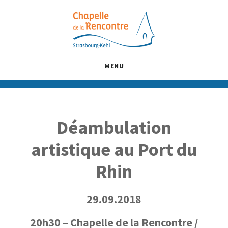
Passer
Passer
Passer
au
à
au
contenu
la
pied
principal
barre
de
latérale
page
MENU
principale
Déambulation
artistique au Port du
Rhin
29.09.2018
20h30 – Chapelle de la Rencontre /