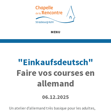
Passer
Passer
Passer
au
à
au
contenu
la
pied
principal
barre
de
latérale
page
MENU
principale
"Einkaufsdeutsch"
Faire vos courses en
allemand
06.12.2025
Un atelier d’allemand très basique pour les adultes,