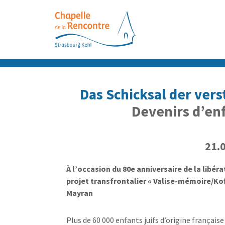
Passer
Passer
Passer
au
à
au
contenu
la
pied
principal
barre
de
latérale
page
principale
Das Schicksal der ver
Devenirs d’enf
21.
À l’occasion du 80e anniversaire de la libér
projet transfrontalier « Valise-mémoire/Kof
Mayran
Plus de 60 000 enfants juifs d’origine français