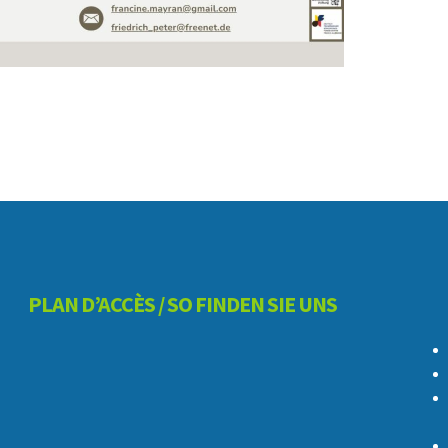
PLAN D’ACCÈS / SO FINDEN SIE UNS