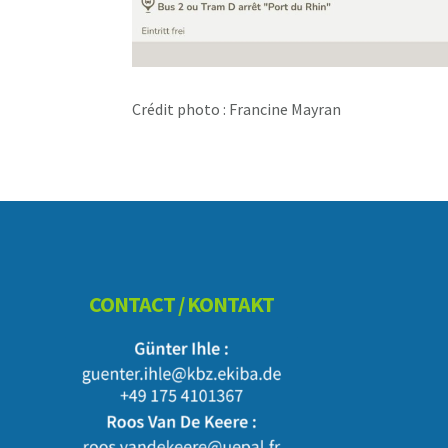
Crédit photo : Francine Mayran
Footer
CONTACT / KONTAKT