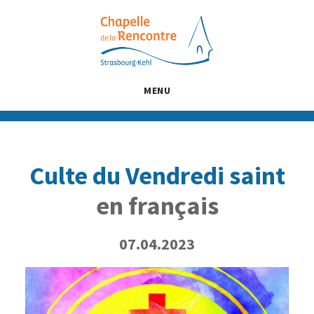
Passer
Passer
Passer
au
à
au
contenu
la
pied
principal
barre
de
latérale
page
MENU
principale
Culte du Vendredi saint
en français
07.04.2023