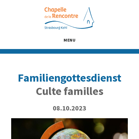
Passer
Passer
Passer
au
à
au
contenu
la
pied
principal
barre
de
latérale
page
MENU
principale
Familiengottesdienst
Culte familles
08.10.2023