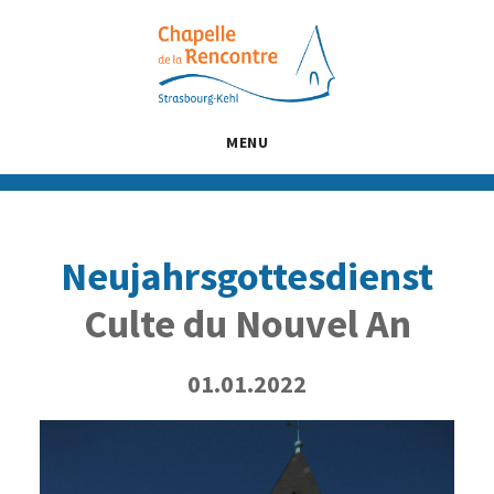
Passer
Passer
Passer
au
à
au
contenu
la
pied
principal
barre
de
latérale
page
MENU
principale
Neujahrsgottesdienst
Culte du Nouvel An
01.01.2022