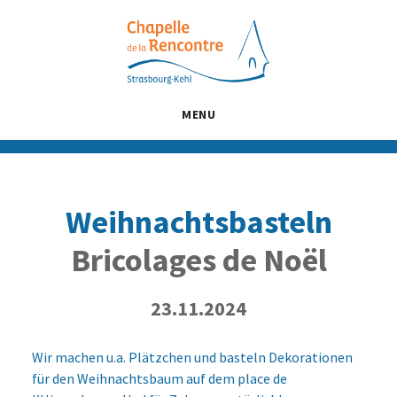
Passer
Passer
Passer
au
à
au
contenu
la
pied
principal
barre
de
latérale
page
MENU
principale
Weihnachtsbasteln
Bricolages de Noël
23.11.2024
Wir machen u.a. Plätzchen und basteln Dekorationen
für den Weihnachtsbaum auf dem place de