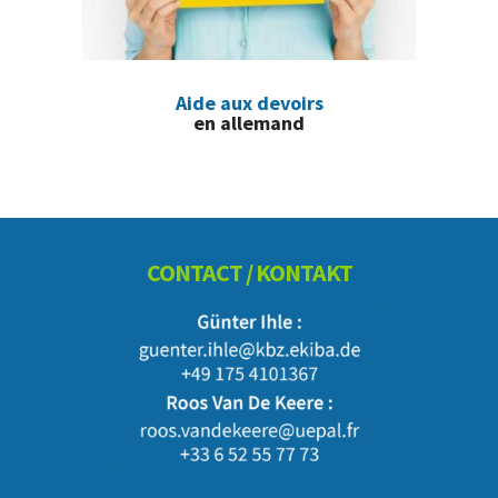
Aide aux devoirs
en allemand
Footer
CONTACT / KONTAKT