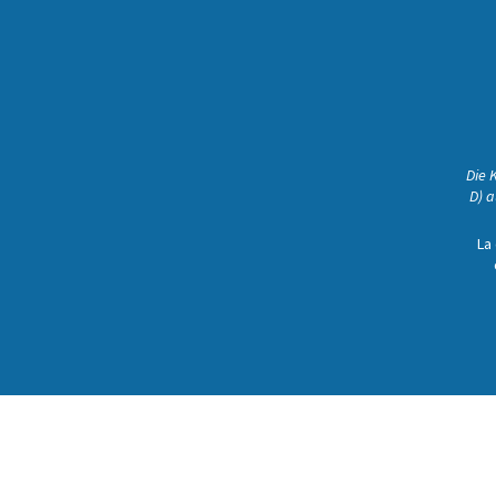
Die 
D) a
La